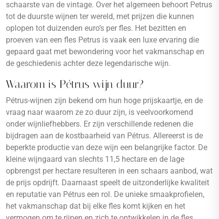
schaarste van de vintage. Over het algemeen behoort Petrus
tot de duurste wijnen ter wereld, met prijzen die kunnen
oplopen tot duizenden euro’s per fles. Het bezitten en
proeven van een fles Petrus is vaak een luxe ervaring die
gepaard gaat met bewondering voor het vakmanschap en
de geschiedenis achter deze legendarische wijn.
Waarom is Pétrus wijn duur?
Pétrus-wijnen zijn bekend om hun hoge prijskaartje, en de
vraag naar waarom ze zo duur zijn, is veelvoorkomend
onder wijnliefhebbers. Er zijn verschillende redenen die
bijdragen aan de kostbaarheid van Pétrus. Allereerst is de
beperkte productie van deze wijn een belangrijke factor. De
kleine wijngaard van slechts 11,5 hectare en de lage
opbrengst per hectare resulteren in een schaars aanbod, wat
de prijs opdrijft. Daarnaast speelt de uitzonderlijke kwaliteit
en reputatie van Pétrus een rol. De unieke smaakprofielen,
het vakmanschap dat bij elke fles komt kijken en het
vermogen om te rijpen en zich te ontwikkelen in de fles