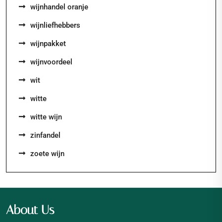
wijnhandel oranje
wijnliefhebbers
wijnpakket
wijnvoordeel
wit
witte
witte wijn
zinfandel
zoete wijn
About Us