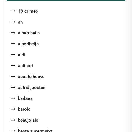
19 crimes
ah
albert heijn
albertheijn
aldi
antinori
apostelhoeve
astrid joosten
barbera
barolo
beaujolais
beste supermarkt