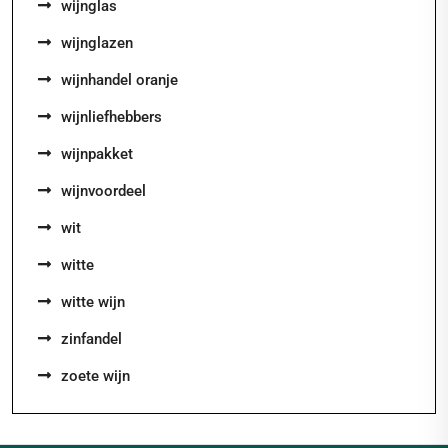
wijnglas
wijnglazen
wijnhandel oranje
wijnliefhebbers
wijnpakket
wijnvoordeel
wit
witte
witte wijn
zinfandel
zoete wijn