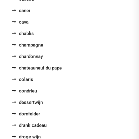
canei
cava
chablis
champagne
chardonnay
chateauneuf du pape
colaris
condrieu
dessertwijn
dornfelder
drank cadeau
droge wijn