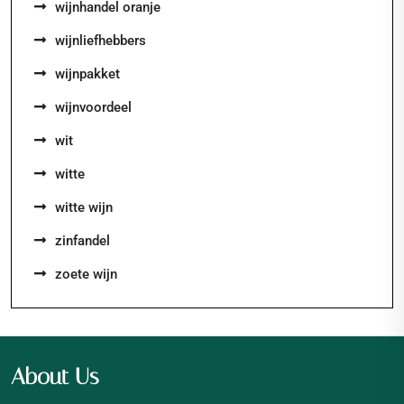
wijnhandel oranje
wijnliefhebbers
wijnpakket
wijnvoordeel
wit
witte
witte wijn
zinfandel
zoete wijn
About Us