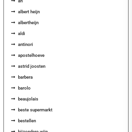
ah
albert heijn
albertheijn
aldi
antinori
apostelhoeve
astrid joosten
barbera
barolo
beaujolais
beste supermarkt
bestellen
bijzondere wijn