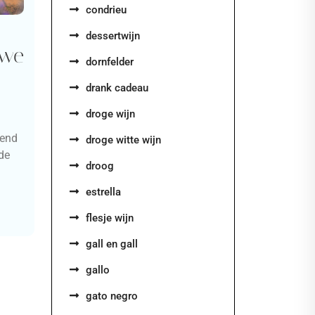
condrieu
dessertwijn
uwe
dornfelder
drank cadeau
droge wijn
rend
droge witte wijn
de
droog
estrella
flesje wijn
gall en gall
gallo
gato negro