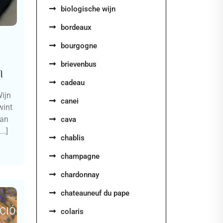
biologische wijn
bordeaux
bourgogne
brievenbus
n
cadeau
ijn
canei
wint
van
cava
..]
chablis
champagne
chardonnay
chateauneuf du pape
colaris