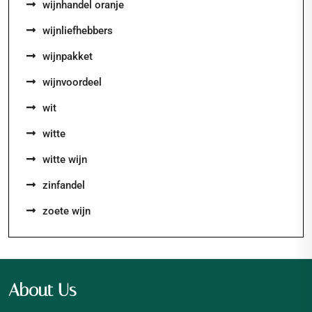
wijnhandel oranje
wijnliefhebbers
wijnpakket
wijnvoordeel
wit
witte
witte wijn
zinfandel
zoete wijn
About Us