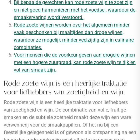
Bij bepaalde gerechten kan rode zoete wijn te zoet zijn
en niet goed harmoniëren met het voedsel, waardoor de
smaakervaring wordt verstoord.
Rode zoete wijnen worden over het algemeen minder
vaak geschonken bij maaltijden dan droge wijnen,
waardoor ze mogelijk minder veelzijdig zijn in culinaire
combinaties.
Voor mensen die de voorkeur geven aan drogere wijnen
met een hogere zuurgraad, kan rode zoete wijn te rijk en
vol van smaak zijn.
Rode zoete wijn is een heerlijke traktatie
voor liefhebbers van zoetigheid en wijn.
Rode zoete wijn is een heerlijke traktatie voor liefhebbers
van zoetigheid en wijn. De combinatie van volle, fruitige
smaken en de subtiele zoetheid maakt deze wijn een ware
verwennerij voor de smaakpapillen. Of het nu bij een
feestelijke gelegenheid is of gewoon als ontspanning na een
lange dag, rode zoete wijn weet altijd te verrassen en te