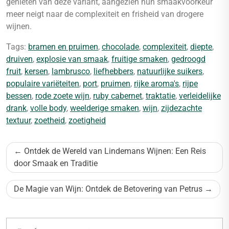
genieten van deze variant, aangezien hun smaakvoorkeur
meer neigt naar de complexiteit en frisheid van drogere
wijnen.
Tags:
bramen en pruimen
,
chocolade
,
complexiteit
,
diepte
,
druiven
,
explosie van smaak
,
fruitige smaken
,
gedroogd
fruit
,
kersen
,
lambrusco
,
liefhebbers
,
natuurlijke suikers
,
populaire variëteiten
,
port
,
pruimen
,
rijke aroma's
,
rijpe
bessen
,
rode zoete wijn
,
ruby cabernet
,
traktatie
,
verleidelijke
drank
,
volle body
,
weelderige smaken
,
wijn
,
zijdezachte
textuur
,
zoetheid
,
zoetigheid
Bericht
Ontdek de Wereld van Lindemans Wijnen: Een Reis
navigatie
door Smaak en Traditie
De Magie van Wijn: Ontdek de Betovering van Petrus