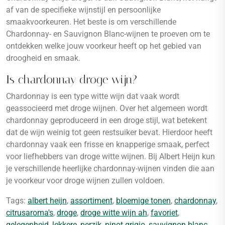
af van de specifieke wijnstijl en persoonlijke
smaakvoorkeuren. Het beste is om verschillende
Chardonnay- en Sauvignon Blanc-wijnen te proeven om te
ontdekken welke jouw voorkeur heeft op het gebied van
droogheid en smaak.
Is chardonnay droge wijn?
Chardonnay is een type witte wijn dat vaak wordt
geassocieerd met droge wijnen. Over het algemeen wordt
chardonnay geproduceerd in een droge stijl, wat betekent
dat de wijn weinig tot geen restsuiker bevat. Hierdoor heeft
chardonnay vaak een frisse en knapperige smaak, perfect
voor liefhebbers van droge witte wijnen. Bij Albert Heijn kun
je verschillende heerlijke chardonnay-wijnen vinden die aan
je voorkeur voor droge wijnen zullen voldoen.
Tags:
albert heijn
,
assortiment
,
bloemige tonen
,
chardonnay
,
citrusaroma's
,
droge
,
droge witte wijn ah
,
favoriet
,
gelegenheid
,
lekkere
,
perzik
,
pinot grigio
,
sauvignon blanc
,