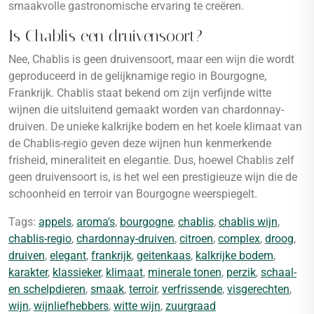
smaakvolle gastronomische ervaring te creëren.
Is Chablis een druivensoort?
Nee, Chablis is geen druivensoort, maar een wijn die wordt
geproduceerd in de gelijknamige regio in Bourgogne,
Frankrijk. Chablis staat bekend om zijn verfijnde witte
wijnen die uitsluitend gemaakt worden van chardonnay-
druiven. De unieke kalkrijke bodem en het koele klimaat van
de Chablis-regio geven deze wijnen hun kenmerkende
frisheid, mineraliteit en elegantie. Dus, hoewel Chablis zelf
geen druivensoort is, is het wel een prestigieuze wijn die de
schoonheid en terroir van Bourgogne weerspiegelt.
Tags:
appels
,
aroma's
,
bourgogne
,
chablis
,
chablis wijn
,
chablis-regio
,
chardonnay-druiven
,
citroen
,
complex
,
droog
,
druiven
,
elegant
,
frankrijk
,
geitenkaas
,
kalkrijke bodem
,
karakter
,
klassieker
,
klimaat
,
minerale tonen
,
perzik
,
schaal-
en schelpdieren
,
smaak
,
terroir
,
verfrissende
,
visgerechten
,
wijn
,
wijnliefhebbers
,
witte wijn
,
zuurgraad