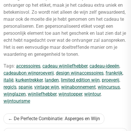
ontvanger op het etiket, maak je het cadeau extra uniek en
betekenisvol. Zo wordt niet alleen de wijn zelf gewaardeerd,
maar ook de moeite die je hebt genomen om het cadeau te
personaliseren. Een gepersonaliseerd etiket voegt een
persoonlijk element toe aan het geschenk en laat zien dat je
echt hebt nagedacht over wat de ontvanger zal aanspreken.
Het is een eenvoudige maar doeltreffende manier om je
waardering en genegenheid te tonen.
Tags:
accessoires
,
cadeau wijnliefhebber
,
cadeau-ideeën
,
cadeaubon wijnproeverij
,
design wijnaccessoires
,
frankrijk
,
italië
,
kurkentrekker
,
landen
,
limited edition wijn
,
proeverij
,
regio's
,
spanje
,
vintage wijn
,
wijnabonnement
,
wijncursus
,
wijnglazen
,
wijnliefhebber
,
wijnstopper
,
wijntour
,
wijntourisme
Bericht
De Perfecte Combinatie: Asperges en Wijn
navigatie