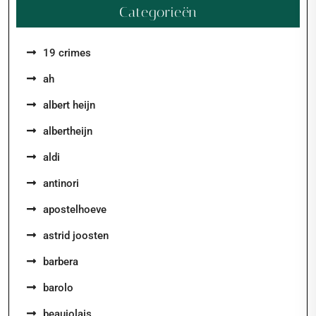
Categorieën
19 crimes
ah
albert heijn
albertheijn
aldi
antinori
apostelhoeve
astrid joosten
barbera
barolo
beaujolais