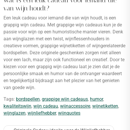
Wat is een leuk cadeau voor iemand die
van wijn houdt?
Een leuk cadeau voor iemand die van wijn houdt, is een
grappig wijn cadeau. Met grappige wijn cadeaus kun je de
passie voor wijn op een humoristische manier vieren. Denk
aan wijnglazen met een twist, wijnflessenhouders in
creatieve vormen, grappige wijnetiketten of wijngerelateerde
bordspellen. Deze originele geschenken zorgen niet alleen
voor een lach, maar zijn ook functioneel en creatief. Door te
kiezen voor een grappig wijn cadeau laat je zien dat je de
persoonlijke smaak en humor van de ontvanger waardeert
en tegelijkertijd bijdraagt aan het plezier van het genieten
van goede wijn.
Tags:
bordspellen
,
grappige wijn cadeaus
,
humor
,
kwaliteitswijn
,
wijn cadeau
,
wijnaccessoire
,
wijnetiketten
,
wijnglazen
,
wijnliefhebber
,
wijnquotes
Bericht