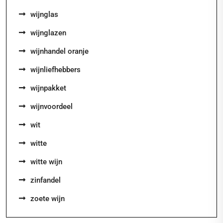
wijnglas
wijnglazen
wijnhandel oranje
wijnliefhebbers
wijnpakket
wijnvoordeel
wit
witte
witte wijn
zinfandel
zoete wijn