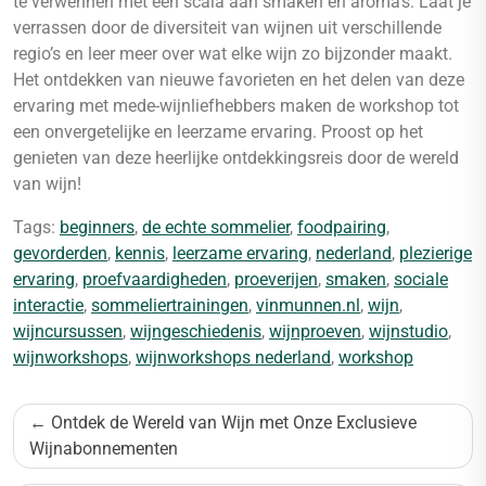
te verwennen met een scala aan smaken en aroma’s. Laat je
verrassen door de diversiteit van wijnen uit verschillende
regio’s en leer meer over wat elke wijn zo bijzonder maakt.
Het ontdekken van nieuwe favorieten en het delen van deze
ervaring met mede-wijnliefhebbers maken de workshop tot
een onvergetelijke en leerzame ervaring. Proost op het
genieten van deze heerlijke ontdekkingsreis door de wereld
van wijn!
Tags:
beginners
,
de echte sommelier
,
foodpairing
,
gevorderden
,
kennis
,
leerzame ervaring
,
nederland
,
plezierige
ervaring
,
proefvaardigheden
,
proeverijen
,
smaken
,
sociale
interactie
,
sommeliertrainingen
,
vinmunnen.nl
,
wijn
,
wijncursussen
,
wijngeschiedenis
,
wijnproeven
,
wijnstudio
,
wijnworkshops
,
wijnworkshops nederland
,
workshop
Bericht
Ontdek de Wereld van Wijn met Onze Exclusieve
navigatie
Wijnabonnementen