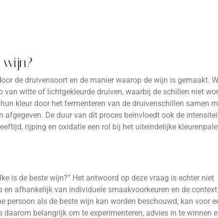
 wijn?
door de druivensoort en de manier waarop de wijn is gemaakt. W
van witte of lichtgekleurde druiven, waarbij de schillen niet wo
 hun kleur door het fermenteren van de druivenschillen samen m
n afgegeven. De duur van dit proces beïnvloedt ook de intensitei
ftijd, rijping en oxidatie een rol bij het uiteindelijke kleurenpal
lke is de beste wijn?” Het antwoord op deze vraag is echter niet
 is en afhankelijk van individuele smaakvoorkeuren en de context
ne persoon als de beste wijn kan worden beschouwd, kan voor e
is daarom belangrijk om te experimenteren, advies in te winnen e