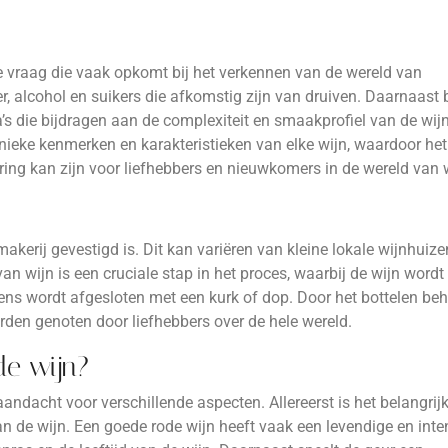
lde vraag die vaak opkomt bij het verkennen van de wereld van
er, alcohol en suikers die afkomstig zijn van druiven. Daarnaast 
’s die bijdragen aan de complexiteit en smaakprofiel van de wij
ieke kenmerken en karakteristieken van elke wijn, waardoor het
ring kan zijn voor liefhebbers en nieuwkomers in de wereld van 
kerij gevestigd is. Dit kan variëren van kleine lokale wijnhuize
n wijn is een cruciale stap in het proces, waarbij de wijn wordt
ens wordt afgesloten met een kurk of dop. Door het bottelen be
worden genoten door liefhebbers over de hele wereld.
de wijn?
andacht voor verschillende aspecten. Allereerst is het belangrij
van de wijn. Een goede rode wijn heeft vaak een levendige en int