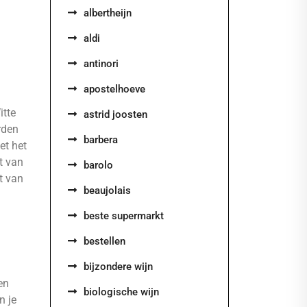
albertheijn
aldi
antinori
apostelhoeve
itte
astrid joosten
rden
barbera
et het
t van
barolo
et van
beaujolais
beste supermarkt
bestellen
bijzondere wijn
en
biologische wijn
n je