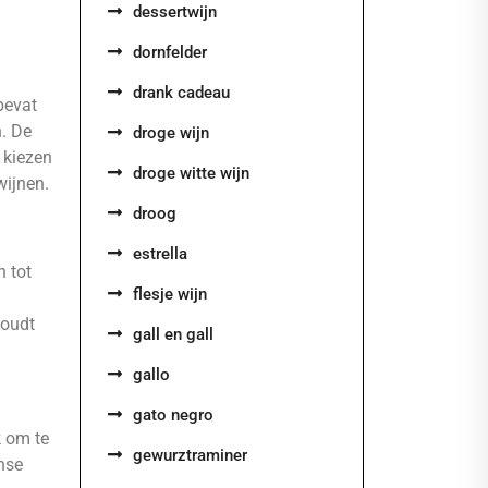
dessertwijn
dornfelder
drank cadeau
bevat
n. De
droge wijn
 kiezen
droge witte wijn
wijnen.
droog
estrella
n tot
flesje wijn
houdt
gall en gall
gallo
gato negro
k om te
gewurztraminer
ense