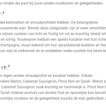
e vinden die past bij jouw unieke voorkeuren en gelegenheden.
r?
unieke kenmerken en smaakprofielen hebben. De belangrijkste
mousserende wijn. Binnen deze categorieën zijn er weer verschille
ijnen variëren van licht en fruitig tot vol en krachtig, terwijl wi
jk en romig. Roséwijnen hebben een speels karakter met hun licht
s champagne, staan bekend om hun sprankelende bubbels en fees
t van wijn te verkennen en te ontdekken welke soorten het beste b
 er?
 hun eigen unieke smaakprofiel en karakter hebben. Enkele
ndere Merlot, Cabernet Sauvignon, Pinot Noir en Syrah. Merlot s
 Cabernet Sauvignon vaak krachtig en tanninerijk is. Pinot Noir 
l Syrah intense aroma’s van donker fruit en specerijen kan bevatt
soonlijke voorkeur en de gelegenheid waarbij de wijn gedronken 