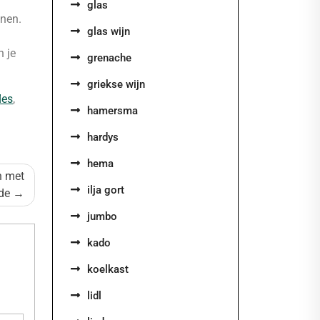
glas
onen.
glas wijn
 je
grenache
griekse wijn
les
,
hamersma
hardys
hema
n met
ilja gort
de
jumbo
kado
koelkast
lidl