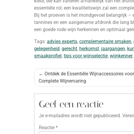
kleur, die kan variëren afhankelijk van het drui
essentiële rol; een kwaliteitswijn zal een comp
Bij het proeven is het mondgevoel belangrijk –
tannines en een aangename afdronk die lang bl
een goede rode wijn herkennen en optimaal geni
Tags:
advies experts
,
complementaire smaken
,
gelegenheid
,
gerecht
,
herkomst
,
jaargangen
,
ku
smaakprofiel
,
tips voor wijnselectie
,
wijnkenner
Bericht
Ontdek de Essentiële Wijnaccessoires voor
Complete Wijnervaring
navigatie
Geef een reactie
Je e-mailadres wordt niet gepubliceerd.
Verei
Reactie
*