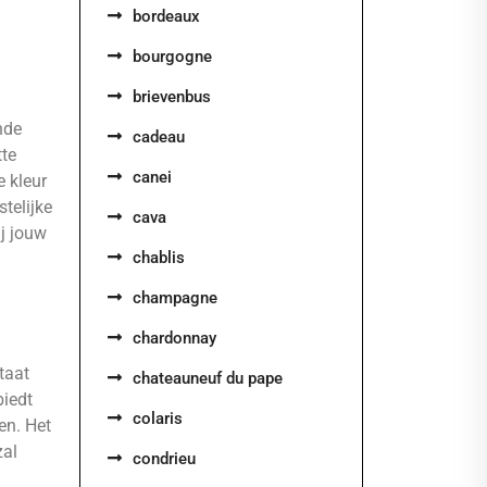
bordeaux
bourgogne
brievenbus
nde
cadeau
tte
canei
e kleur
telijke
cava
ij jouw
chablis
champagne
chardonnay
taat
chateauneuf du pape
biedt
colaris
en. Het
zal
condrieu