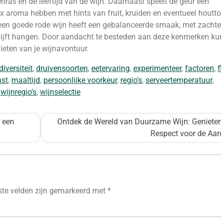
venras en de leeftijd van de wijn. Daarnaast speelt de geur een
lex aroma hebben met hints van fruit, kruiden en eventueel houtt
 een goede rode wijn heeft een gebalanceerde smaak, met zachte
ijft hangen. Door aandacht te besteden aan deze kenmerken kun
eten van je wijnavontuur.
diversiteit
,
druivensoorten
,
eetervaring
,
experimenteer
,
factoren
,
f
nst
,
maaltijd
,
persoonlijke voorkeur
,
regio's
,
serveertemperatuur
,
,
wijnregio's
,
wijnselectie
 een
Ontdek de Wereld van Duurzame Wijn: Geniete
Respect voor de Aar
ste velden zijn gemarkeerd met
*