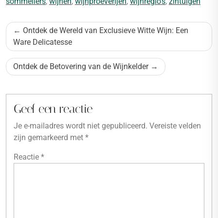
sommeliers
,
wijnen
,
wijnproeverijen
,
wijnregio's
,
zintuigen
Bericht
Ontdek de Wereld van Exclusieve Witte Wijn: Een
navigatie
Ware Delicatesse
Ontdek de Betovering van de Wijnkelder
Geef een reactie
Je e-mailadres wordt niet gepubliceerd.
Vereiste velden
zijn gemarkeerd met
*
Reactie
*