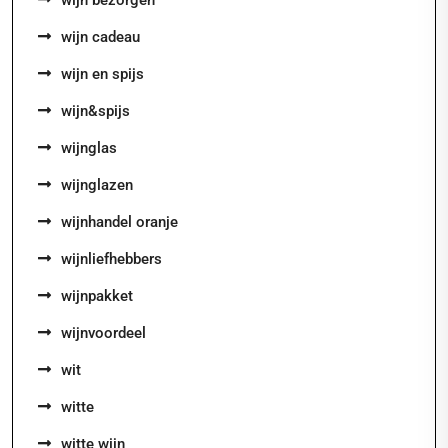
wijn bezorgen
wijn cadeau
wijn en spijs
wijn&spijs
wijnglas
wijnglazen
wijnhandel oranje
wijnliefhebbers
wijnpakket
wijnvoordeel
wit
witte
witte wijn