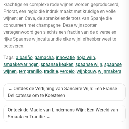
krachtige en complexe rode wijnen worden geproduceerd;
Priorat, een regio die indruk maakt met kruidige en volle
wijnen; en Cava, de sprankelende trots van Spanje die
concurreert met champagne. Deze wijnsoorten
vertegenwoordigen slechts een fractie van de diverse en
rijke Spaanse wijncultuur die elke wijnliefhebber weet te
betoveren.
Tags:
albariño
,
garnacha
,
innovatie
,
rioja wijn
,
smaakervaringen
,
spaanse keuken
,
spaanse wijn
,
spaanse
wijnen
,
tempranillo
,
traditie
,
verdejo
,
wijnbouw
,
wijnmakers
Bericht
Ontdek de Verfijning van Sancerre Wijn: Een Franse
navigatie
Delicatesse om te Koesteren
Ontdek de Magie van Lindemans Wijn: Een Wereld van
Smaak en Traditie