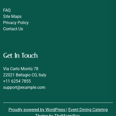
FAQ
Site Maps
Privacy Policy
Contact Us
Get In Touch
Via Carlo Montù 78
22021 Bellagio CO, Italy
+11 6254 7855
support@example.com
Proudly powered by WordPress
|
Event Dining Catering
Theme
by TheMagnifico.