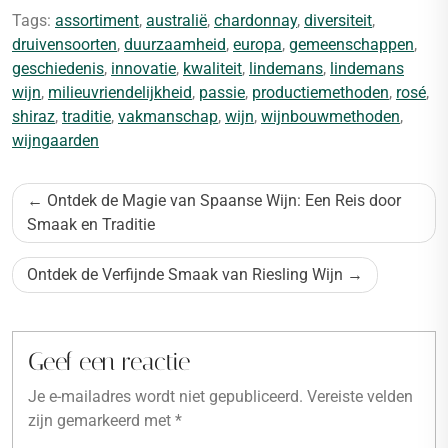
Tags:
assortiment
,
australië
,
chardonnay
,
diversiteit
,
druivensoorten
,
duurzaamheid
,
europa
,
gemeenschappen
,
geschiedenis
,
innovatie
,
kwaliteit
,
lindemans
,
lindemans
wijn
,
milieuvriendelijkheid
,
passie
,
productiemethoden
,
rosé
,
shiraz
,
traditie
,
vakmanschap
,
wijn
,
wijnbouwmethoden
,
wijngaarden
Bericht
Ontdek de Magie van Spaanse Wijn: Een Reis door
navigatie
Smaak en Traditie
Ontdek de Verfijnde Smaak van Riesling Wijn
Geef een reactie
Je e-mailadres wordt niet gepubliceerd.
Vereiste velden
zijn gemarkeerd met
*