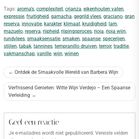
Tags:
aroma's
,
complexiteit
,
crianza
,
eikenhouten vaten
,
expressie
,
fruitigheid
,
garnacha
,
gegrild vlees
,
graciano
,
gran
reserva
,
innovatie
,
karakter
,
klimaat
,
kruidigheid
,
lam
,
mazuelo
,
reserva
,
rijpheid
,
rijpingsproces
,
rioja
,
rioja wijn
,
rundvlees
,
smaaksensatie
,
smaken
,
spaanse
,
specerijen
,
stijlen
,
tabak
,
tannines
,
tempranillo druiven
,
terroir
,
traditie
,
vakmanschap
,
vanille
,
wijn
,
wijnen
Bericht
Ontdek de Smaakvolle Wereld van Barbera Wijn
navigatie
Verfrissend Genieten: Witte Wijn Verdejo – Een Spaanse
Verleiding
Geef een reactie
Je e-mailadres wordt niet gepubliceerd.
Vereiste velden