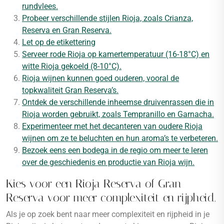
rundvlees.
Probeer verschillende stijlen Rioja, zoals Crianza,
Reserva en Gran Reserva.
Let op de etikettering
Serveer rode Rioja op kamertemperatuur (16-18°C) en
witte Rioja gekoeld (8-10°C).
Rioja wijnen kunnen goed ouderen, vooral de
topkwaliteit Gran Reserva’s.
Ontdek de verschillende inheemse druivenrassen die in
Rioja worden gebruikt, zoals Tempranillo en Garnacha.
Experimenteer met het decanteren van oudere Rioja
wijnen om ze te beluchten en hun aroma’s te verbeteren.
Bezoek eens een bodega in de regio om meer te leren
over de geschiedenis en productie van Rioja wijn.
Kies voor een Rioja Reserva of Gran
Reserva voor meer complexiteit en rijpheid.
Als je op zoek bent naar meer complexiteit en rijpheid in je