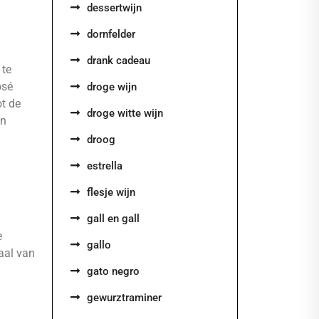
dessertwijn
dornfelder
drank cadeau
 te
osé
droge wijn
ot de
droge witte wijn
en
droog
estrella
flesje wijn
gall en gall
e
gallo
aal van
gato negro
gewurztraminer