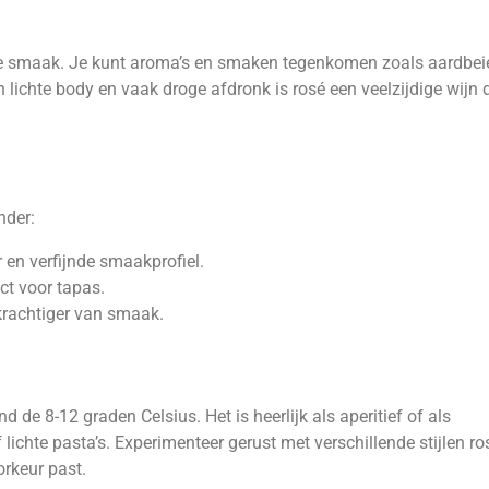
tige smaak. Je kunt aroma’s en smaken tegenkomen zoals aardbei
 lichte body en vaak droge afdronk is rosé een veelzijdige wijn 
nder:
 en verfijnde smaakprofiel.
ect voor tapas.
krachtiger van smaak.
 de 8-12 graden Celsius. Het is heerlijk als aperitief of als
f lichte pasta’s. Experimenteer gerust met verschillende stijlen r
rkeur past.