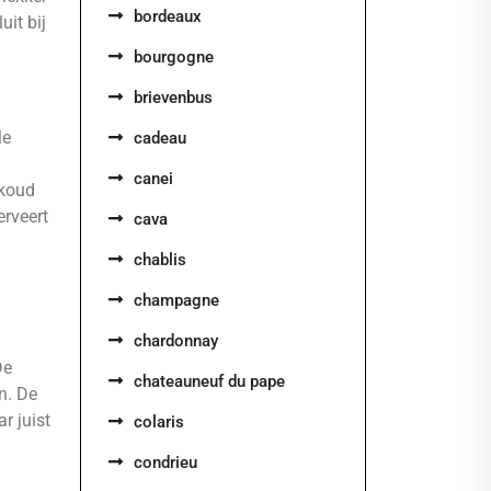
bordeaux
uit bij
bourgogne
brievenbus
le
cadeau
canei
 koud
erveert
cava
chablis
champagne
chardonnay
De
chateauneuf du pape
n. De
r juist
colaris
condrieu