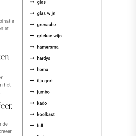
glas
glas wijn
binatie
grenache
eniet
griekse wijn
hamersma
zen
hardys
hema
en
ilja gort
an het
.
jumbo
kado
eer.
koelkast
n de
lidl
creëer