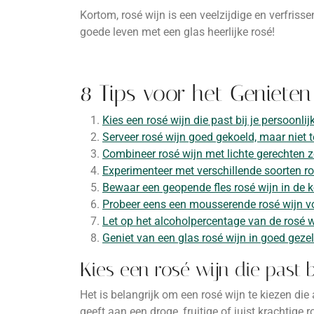
Kortom, rosé wijn is een veelzijdige en verfris
goede leven met een glas heerlijke rosé!
8 Tips voor het Geniete
Kies een rosé wijn die past bij je persoonl
Serveer rosé wijn goed gekoeld, maar niet t
Combineer rosé wijn met lichte gerechten z
Experimenteer met verschillende soorten ros
Bewaar een geopende fles rosé wijn in de
Probeer eens een mousserende rosé wijn vo
Let op het alcoholpercentage van de rosé wi
Geniet van een glas rosé wijn in goed geze
Kies een rosé wijn die past b
Het is belangrijk om een rosé wijn te kiezen die
geeft aan een droge, fruitige of juist krachtige ro