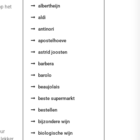
albertheijn
op het
aldi
antinori
apostelhoeve
astrid joosten
barbera
barolo
beaujolais
beste supermarkt
bestellen
bijzondere wijn
eur
biologische wijn
 lekker