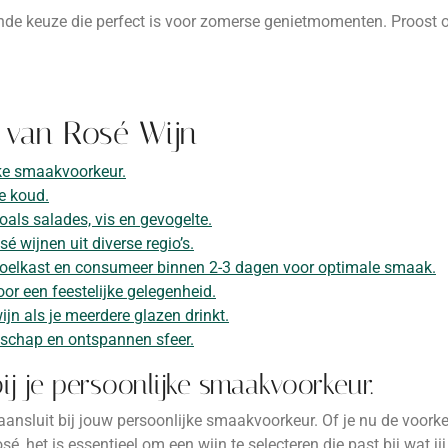
sende keuze die perfect is voor zomerse genietmomenten. Proost 
n van Rosé Wijn
ijke smaakvoorkeur.
e koud.
oals salades, vis en gevogelte.
é wijnen uit diverse regio’s.
 koelkast en consumeer binnen 2-3 dagen voor optimale smaak.
or een feestelijke gelegenheid.
jn als je meerdere glazen drinkt.
lschap en ontspannen sfeer.
ij je persoonlijke smaakvoorkeur.
 aansluit bij jouw persoonlijke smaakvoorkeur. Of je nu de voork
sé, het is essentieel om een wijn te selecteren die past bij wat jij