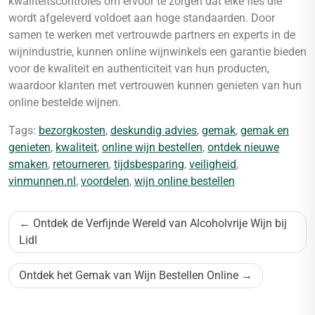
kwaliteitscontroles om ervoor te zorgen dat elke fles die
wordt afgeleverd voldoet aan hoge standaarden. Door
samen te werken met vertrouwde partners en experts in de
wijnindustrie, kunnen online wijnwinkels een garantie bieden
voor de kwaliteit en authenticiteit van hun producten,
waardoor klanten met vertrouwen kunnen genieten van hun
online bestelde wijnen.
Tags:
bezorgkosten
,
deskundig advies
,
gemak
,
gemak en
genieten
,
kwaliteit
,
online wijn bestellen
,
ontdek nieuwe
smaken
,
retourneren
,
tijdsbesparing
,
veiligheid
,
vinmunnen.nl
,
voordelen
,
wijn online bestellen
Bericht
Ontdek de Verfijnde Wereld van Alcoholvrije Wijn bij
navigatie
Lidl
Ontdek het Gemak van Wijn Bestellen Online