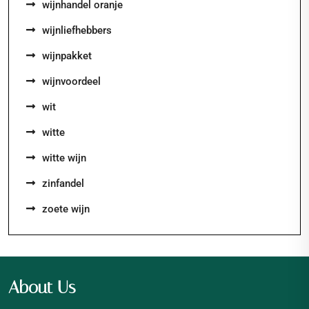
wijnhandel oranje
wijnliefhebbers
wijnpakket
wijnvoordeel
wit
witte
witte wijn
zinfandel
zoete wijn
About Us