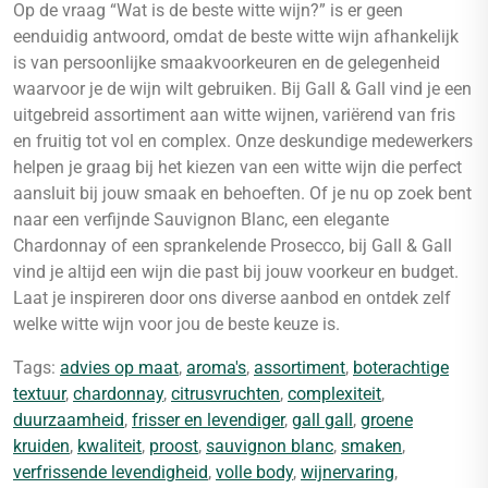
Op de vraag “Wat is de beste witte wijn?” is er geen
eenduidig antwoord, omdat de beste witte wijn afhankelijk
is van persoonlijke smaakvoorkeuren en de gelegenheid
waarvoor je de wijn wilt gebruiken. Bij Gall & Gall vind je een
uitgebreid assortiment aan witte wijnen, variërend van fris
en fruitig tot vol en complex. Onze deskundige medewerkers
helpen je graag bij het kiezen van een witte wijn die perfect
aansluit bij jouw smaak en behoeften. Of je nu op zoek bent
naar een verfijnde Sauvignon Blanc, een elegante
Chardonnay of een sprankelende Prosecco, bij Gall & Gall
vind je altijd een wijn die past bij jouw voorkeur en budget.
Laat je inspireren door ons diverse aanbod en ontdek zelf
welke witte wijn voor jou de beste keuze is.
Tags:
advies op maat
,
aroma's
,
assortiment
,
boterachtige
textuur
,
chardonnay
,
citrusvruchten
,
complexiteit
,
duurzaamheid
,
frisser en levendiger
,
gall gall
,
groene
kruiden
,
kwaliteit
,
proost
,
sauvignon blanc
,
smaken
,
verfrissende levendigheid
,
volle body
,
wijnervaring
,