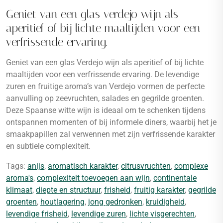
Geniet van een glas verdejo wijn als
aperitief of bij lichte maaltijden voor een
verfrissende ervaring.
Geniet van een glas Verdejo wijn als aperitief of bij lichte
maaltijden voor een verfrissende ervaring. De levendige
zuren en fruitige aroma’s van Verdejo vormen de perfecte
aanvulling op zeevruchten, salades en gegrilde groenten.
Deze Spaanse witte wijn is ideaal om te schenken tijdens
ontspannen momenten of bij informele diners, waarbij het je
smaakpapillen zal verwennen met zijn verfrissende karakter
en subtiele complexiteit.
Tags:
anijs
,
aromatisch karakter
,
citrusvruchten
,
complexe
aroma's
,
complexiteit toevoegen aan wijn
,
continentale
klimaat
,
diepte en structuur
,
frisheid
,
fruitig karakter
,
gegrilde
groenten
,
houtlagering
,
jong gedronken
,
kruidigheid
,
levendige frisheid
,
levendige zuren
,
lichte visgerechten
,