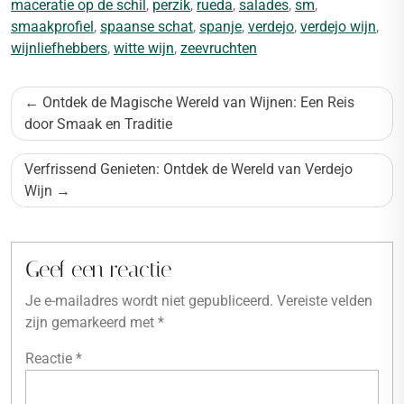
maceratie op de schil
,
perzik
,
rueda
,
salades
,
sm
,
smaakprofiel
,
spaanse schat
,
spanje
,
verdejo
,
verdejo wijn
,
wijnliefhebbers
,
witte wijn
,
zeevruchten
Bericht
Ontdek de Magische Wereld van Wijnen: Een Reis
navigatie
door Smaak en Traditie
Verfrissend Genieten: Ontdek de Wereld van Verdejo
Wijn
Geef een reactie
Je e-mailadres wordt niet gepubliceerd.
Vereiste velden
zijn gemarkeerd met
*
Reactie
*