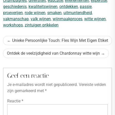
champagnes
,
diversiteit
,
educatie
,
evenementen
,
expertise
,
geschiedenis
,
kwaliteitswijnen
,
ontdekken
,
passie
,
proeverijen
,
rode wijnen
,
smaken
,
uitmuntendheid
,
vakmanschap
,
valk wijnen
,
wijnmaakproces
,
witte wijnen
,
workshops
,
zintuigen prikkelen
Bericht
Unieke Persoonlijke Touch: Fles Wijn Met Eigen Etiket
navigatie
Ontdek de veelzijdigheid van Chardonnay witte wijn
Geef een reactie
Je e-mailadres wordt niet gepubliceerd.
Vereiste velden
zijn gemarkeerd met
*
Reactie
*