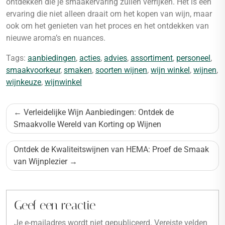
ontdekken die je smaakervaring zullen verrijken. Het is een
ervaring die niet alleen draait om het kopen van wijn, maar
ook om het genieten van het proces en het ontdekken van
nieuwe aroma’s en nuances.
Tags:
aanbiedingen
,
acties
,
advies
,
assortiment
,
personeel
,
smaakvoorkeur
,
smaken
,
soorten wijnen
,
wijn winkel
,
wijnen
,
wijnkeuze
,
wijnwinkel
Bericht
Verleidelijke Wijn Aanbiedingen: Ontdek de
navigatie
Smaakvolle Wereld van Korting op Wijnen
Ontdek de Kwaliteitswijnen van HEMA: Proef de Smaak
van Wijnplezier
Geef een reactie
Je e-mailadres wordt niet gepubliceerd.
Vereiste velden