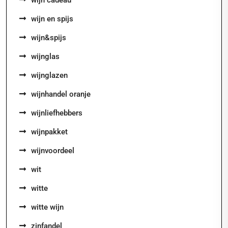
wijn en spijs
wijn&spijs
wijnglas
wijnglazen
wijnhandel oranje
wijnliefhebbers
wijnpakket
wijnvoordeel
wit
witte
witte wijn
zinfandel