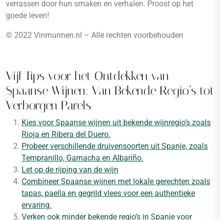
verrassen door hun smaken en verhalen. Proost op het
goede leven!
© 2022 Vinmunnen.nl – Alle rechten voorbehouden
Vijf Tips voor het Ontdekken van
Spaanse Wijnen: Van Bekende Regio’s tot
Verborgen Parels
Kies voor Spaanse wijnen uit bekende wijnregio’s zoals
Rioja en Ribera del Duero.
Probeer verschillende druivensoorten uit Spanje, zoals
Tempranillo, Garnacha en Albariño.
Let op de rijping van de wijn
Combineer Spaanse wijnen met lokale gerechten zoals
tapas, paella en gegrild vlees voor een authentieke
ervaring.
Verken ook minder bekende regio’s in Spanje voor