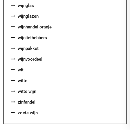
wijnglas
wijnglazen
wijnhandel oranje
wijnliefhebbers
wijnpakket
wijnvoordeel
wit
witte
witte wijn
zinfandel
zoete wijn