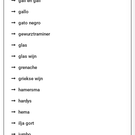
gall en gall
gallo
gato negro
gewurztraminer
glas
glas wijn
grenache
griekse wijn
hamersma
hardys
hema
ilja gort
jumbo