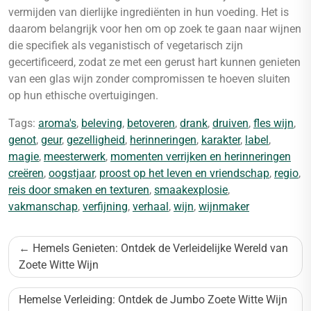
vermijden van dierlijke ingrediënten in hun voeding. Het is
daarom belangrijk voor hen om op zoek te gaan naar wijnen
die specifiek als veganistisch of vegetarisch zijn
gecertificeerd, zodat ze met een gerust hart kunnen genieten
van een glas wijn zonder compromissen te hoeven sluiten
op hun ethische overtuigingen.
Tags:
aroma's
,
beleving
,
betoveren
,
drank
,
druiven
,
fles wijn
,
genot
,
geur
,
gezelligheid
,
herinneringen
,
karakter
,
label
,
magie
,
meesterwerk
,
momenten verrijken en herinneringen
creëren
,
oogstjaar
,
proost op het leven en vriendschap
,
regio
,
reis door smaken en texturen
,
smaakexplosie
,
vakmanschap
,
verfijning
,
verhaal
,
wijn
,
wijnmaker
Bericht
Hemels Genieten: Ontdek de Verleidelijke Wereld van
navigatie
Zoete Witte Wijn
Hemelse Verleiding: Ontdek de Jumbo Zoete Witte Wijn