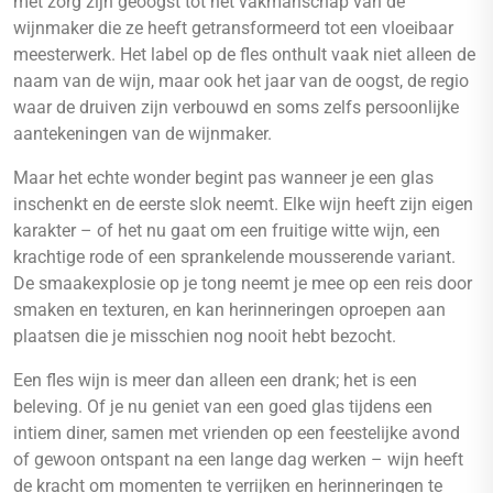
met zorg zijn geoogst tot het vakmanschap van de
wijnmaker die ze heeft getransformeerd tot een vloeibaar
meesterwerk. Het label op de fles onthult vaak niet alleen de
naam van de wijn, maar ook het jaar van de oogst, de regio
waar de druiven zijn verbouwd en soms zelfs persoonlijke
aantekeningen van de wijnmaker.
Maar het echte wonder begint pas wanneer je een glas
inschenkt en de eerste slok neemt. Elke wijn heeft zijn eigen
karakter – of het nu gaat om een fruitige witte wijn, een
krachtige rode of een sprankelende mousserende variant.
De smaakexplosie op je tong neemt je mee op een reis door
smaken en texturen, en kan herinneringen oproepen aan
plaatsen die je misschien nog nooit hebt bezocht.
Een fles wijn is meer dan alleen een drank; het is een
beleving. Of je nu geniet van een goed glas tijdens een
intiem diner, samen met vrienden op een feestelijke avond
of gewoon ontspant na een lange dag werken – wijn heeft
de kracht om momenten te verrijken en herinneringen te