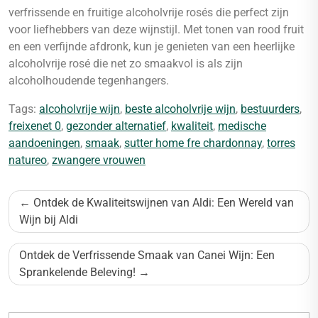
verfrissende en fruitige alcoholvrije rosés die perfect zijn
voor liefhebbers van deze wijnstijl. Met tonen van rood fruit
en een verfijnde afdronk, kun je genieten van een heerlijke
alcoholvrije rosé die net zo smaakvol is als zijn
alcoholhoudende tegenhangers.
Tags:
alcoholvrije wijn
,
beste alcoholvrije wijn
,
bestuurders
,
freixenet 0
,
gezonder alternatief
,
kwaliteit
,
medische
aandoeningen
,
smaak
,
sutter home fre chardonnay
,
torres
natureo
,
zwangere vrouwen
Bericht
Ontdek de Kwaliteitswijnen van Aldi: Een Wereld van
navigatie
Wijn bij Aldi
Ontdek de Verfrissende Smaak van Canei Wijn: Een
Sprankelende Beleving!