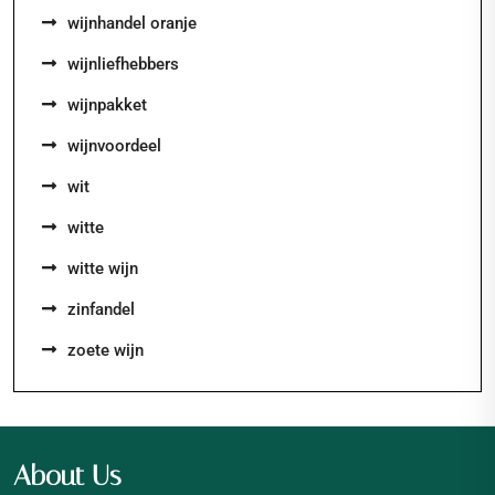
wijnhandel oranje
wijnliefhebbers
wijnpakket
wijnvoordeel
wit
witte
witte wijn
zinfandel
zoete wijn
About Us