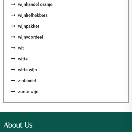
wijnhandel oranje
wijnliefhebbers
wijnpakket
wijnvoordeel
wit
witte
witte wijn
zinfandel
zoete wijn
About Us