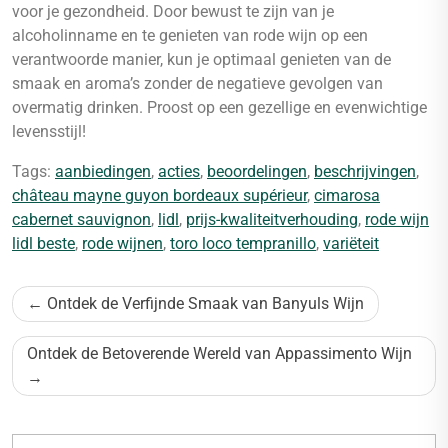
voor je gezondheid. Door bewust te zijn van je
alcoholinname en te genieten van rode wijn op een
verantwoorde manier, kun je optimaal genieten van de
smaak en aroma’s zonder de negatieve gevolgen van
overmatig drinken. Proost op een gezellige en evenwichtige
levensstijl!
Tags:
aanbiedingen
,
acties
,
beoordelingen
,
beschrijvingen
,
château mayne guyon bordeaux supérieur
,
cimarosa
cabernet sauvignon
,
lidl
,
prijs-kwaliteitverhouding
,
rode wijn
lidl beste
,
rode wijnen
,
toro loco tempranillo
,
variëteit
Bericht
Ontdek de Verfijnde Smaak van Banyuls Wijn
navigatie
Ontdek de Betoverende Wereld van Appassimento Wijn