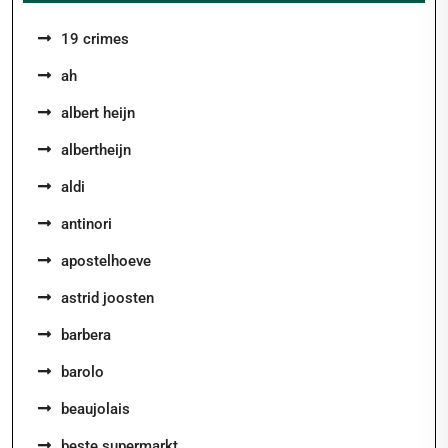
19 crimes
ah
albert heijn
albertheijn
aldi
antinori
apostelhoeve
astrid joosten
barbera
barolo
beaujolais
beste supermarkt