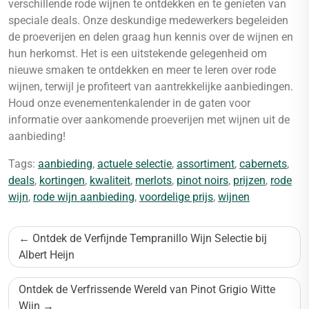
verschillende rode wijnen te ontdekken en te genieten van
speciale deals. Onze deskundige medewerkers begeleiden
de proeverijen en delen graag hun kennis over de wijnen en
hun herkomst. Het is een uitstekende gelegenheid om
nieuwe smaken te ontdekken en meer te leren over rode
wijnen, terwijl je profiteert van aantrekkelijke aanbiedingen.
Houd onze evenementenkalender in de gaten voor
informatie over aankomende proeverijen met wijnen uit de
aanbieding!
Tags:
aanbieding
,
actuele selectie
,
assortiment
,
cabernets
,
deals
,
kortingen
,
kwaliteit
,
merlots
,
pinot noirs
,
prijzen
,
rode
wijn
,
rode wijn aanbieding
,
voordelige prijs
,
wijnen
Bericht
Ontdek de Verfijnde Tempranillo Wijn Selectie bij
navigatie
Albert Heijn
Ontdek de Verfrissende Wereld van Pinot Grigio Witte
Wijn