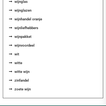
wijnglas
wijnglazen
wijnhandel oranje
wijnliefhebbers
wijnpakket
wijnvoordeel
wit
witte
witte wijn
zinfandel
zoete wijn