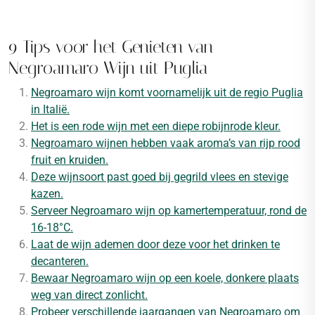
9 Tips voor het Genieten van
Negroamaro Wijn uit Puglia
Negroamaro wijn komt voornamelijk uit de regio Puglia
in Italië.
Het is een rode wijn met een diepe robijnrode kleur.
Negroamaro wijnen hebben vaak aroma’s van rijp rood
fruit en kruiden.
Deze wijnsoort past goed bij gegrild vlees en stevige
kazen.
Serveer Negroamaro wijn op kamertemperatuur, rond de
16-18°C.
Laat de wijn ademen door deze voor het drinken te
decanteren.
Bewaar Negroamaro wijn op een koele, donkere plaats
weg van direct zonlicht.
Probeer verschillende jaargangen van Negroamaro om