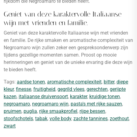
rijkdom die Negroamaro te bieden heeft.
Geniet van deze karaktervolle Italiaanse
wijn met vrienden en familie.
Geniet van deze karaktervolle Italiaanse wijn met vrienden
en familie. De rijke smaken en aromatische complexiteit van
Negroamaro wijn zullen zeker een gespreksonderwerp zijn
tijdens gezellige momenten samen. Proost op mooie
herinneringen en geniet van de unieke ervaring die deze wijn
te bieden heeft.
Tags:
aardse tonen
,
aromatische complexiteit
,
bitter
,
diepe
kleur
,
finesse
,
fruitigheid
,
gegrild vlees
,
gerechten
,
gerijpte
kazen
,
italiaanse druivensoort
,
karakter
,
kruidige tonen
,
negroamaro
,
negroamaro wijn
,
pasta's met rijke sauzen
,
pruimen
,
puglia
,
rijke smaakprofiel
,
rijpe bessen
,
stoofschotels
,
tabak
,
volle body
,
zachte tannines
,
zoethout
,
zwart