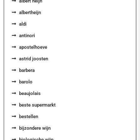
albert heijn
albertheijn
aldi
antinori
apostelhoeve
astrid joosten
barbera
barolo
beaujolais
beste supermarkt
bestellen
bijzondere wijn
biologische wijn