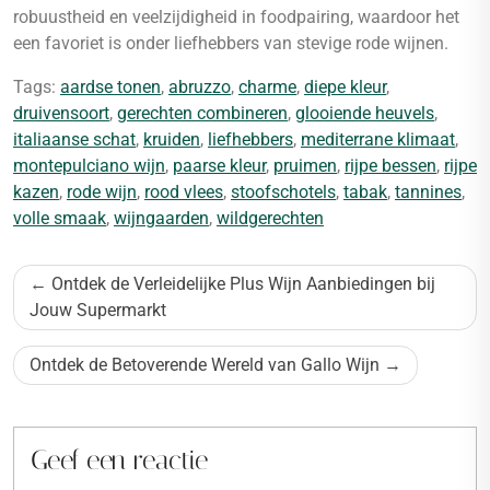
robuustheid en veelzijdigheid in foodpairing, waardoor het
een favoriet is onder liefhebbers van stevige rode wijnen.
Tags:
aardse tonen
,
abruzzo
,
charme
,
diepe kleur
,
druivensoort
,
gerechten combineren
,
glooiende heuvels
,
italiaanse schat
,
kruiden
,
liefhebbers
,
mediterrane klimaat
,
montepulciano wijn
,
paarse kleur
,
pruimen
,
rijpe bessen
,
rijpe
kazen
,
rode wijn
,
rood vlees
,
stoofschotels
,
tabak
,
tannines
,
volle smaak
,
wijngaarden
,
wildgerechten
Bericht
Ontdek de Verleidelijke Plus Wijn Aanbiedingen bij
navigatie
Jouw Supermarkt
Ontdek de Betoverende Wereld van Gallo Wijn
Geef een reactie