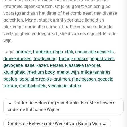
informele bijeenkomsten. Of je nu geniet van een glas
voorafgaand aan het diner of het combineert met diverse
gerechten, Merlot staat garant voor gezelligheid en
plezierige momenten samen. Laat je verrassen door de
veelzijdigheid en toegankelijkheid van deze geliefde rode
wijn.
Tags:
aroma's
,
bordeaux regio
,
chili
,
chocolade desserts
,
druivenrassen
,
foodpairing
,
fruitige smaak
,
gegrild vlees
,
gevogelte
,
italië
,
kazen
,
kersen
,
klassieke favoriet
,
kruidigheid
,
medium body
,
merlot wijn
,
milde tannines
,
pasta's
,
populaire regio's
,
pruimen
,
rijpe bessen
,
soepele
textuur
,
stoofschotels
,
verenigde staten
Bericht
Ontdek de Betovering van Barolo: Een Meesterwerk
navigatie
onder de Italiaanse Wijnen
Ontdek de Betoverende Wereld van Barolo Wijn