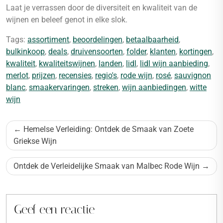
Laat je verrassen door de diversiteit en kwaliteit van de
wijnen en beleef genot in elke slok.
Tags:
assortiment
,
beoordelingen
,
betaalbaarheid
,
bulkinkoop
,
deals
,
druivensoorten
,
folder
,
klanten
,
kortingen
,
kwaliteit
,
kwaliteitswijnen
,
landen
,
lidl
,
lidl wijn aanbieding
,
merlot
,
prijzen
,
recensies
,
regio's
,
rode wijn
,
rosé
,
sauvignon
blanc
,
smaakervaringen
,
streken
,
wijn aanbiedingen
,
witte
wijn
Bericht
Hemelse Verleiding: Ontdek de Smaak van Zoete
navigatie
Griekse Wijn
Ontdek de Verleidelijke Smaak van Malbec Rode Wijn
Geef een reactie