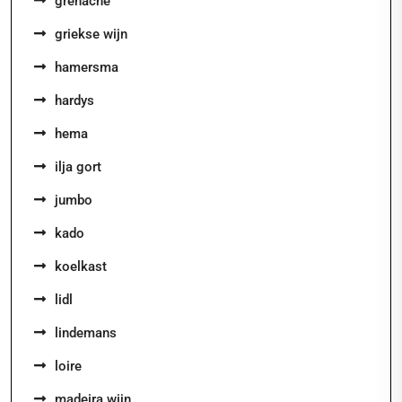
grenache
griekse wijn
hamersma
hardys
hema
ilja gort
jumbo
kado
koelkast
lidl
lindemans
loire
madeira wijn