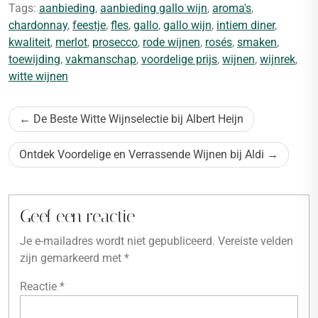
Tags:
aanbieding
,
aanbieding gallo wijn
,
aroma's
,
chardonnay
,
feestje
,
fles
,
gallo
,
gallo wijn
,
intiem diner
,
kwaliteit
,
merlot
,
prosecco
,
rode wijnen
,
rosés
,
smaken
,
toewijding
,
vakmanschap
,
voordelige prijs
,
wijnen
,
wijnrek
,
witte wijnen
Bericht
De Beste Witte Wijnselectie bij Albert Heijn
navigatie
Ontdek Voordelige en Verrassende Wijnen bij Aldi
Geef een reactie
Je e-mailadres wordt niet gepubliceerd.
Vereiste velden
zijn gemarkeerd met
*
Reactie
*