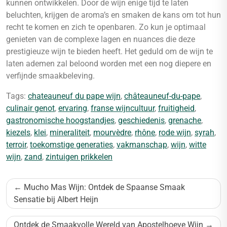
kunnen ontwikkelen. Door de wijn enige tijd te laten
beluchten, krijgen de aroma’s en smaken de kans om tot hun
recht te komen en zich te openbaren. Zo kun je optimaal
genieten van de complexe lagen en nuances die deze
prestigieuze wijn te bieden heeft. Het geduld om de wijn te
laten ademen zal beloond worden met een nog diepere en
verfijnde smaakbeleving.
Tags:
chateauneuf du pape wijn
,
châteauneuf-du-pape
,
culinair genot
,
ervaring
,
franse wijncultuur
,
fruitigheid
,
gastronomische hoogstandjes
,
geschiedenis
,
grenache
,
kiezels
,
klei
,
mineraliteit
,
mourvèdre
,
rhône
,
rode wijn
,
syrah
,
terroir
,
toekomstige generaties
,
vakmanschap
,
wijn
,
witte
wijn
,
zand
,
zintuigen prikkelen
Bericht
Mucho Mas Wijn: Ontdek de Spaanse Smaak
navigatie
Sensatie bij Albert Heijn
Ontdek de Smaakvolle Wereld van Apostelhoeve Wijn