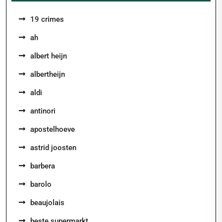
19 crimes
ah
albert heijn
albertheijn
aldi
antinori
apostelhoeve
astrid joosten
barbera
barolo
beaujolais
beste supermarkt