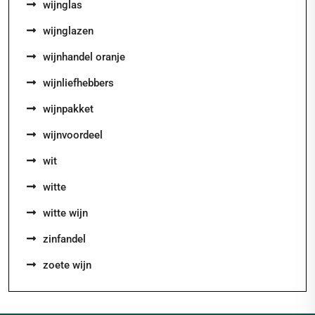
wijnglas
wijnglazen
wijnhandel oranje
wijnliefhebbers
wijnpakket
wijnvoordeel
wit
witte
witte wijn
zinfandel
zoete wijn