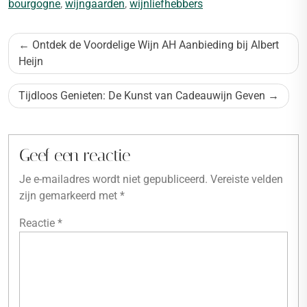
bourgogne
,
wijngaarden
,
wijnliefhebbers
Bericht
Ontdek de Voordelige Wijn AH Aanbieding bij Albert
navigatie
Heijn
Tijdloos Genieten: De Kunst van Cadeauwijn Geven
Geef een reactie
Je e-mailadres wordt niet gepubliceerd.
Vereiste velden
zijn gemarkeerd met
*
Reactie
*