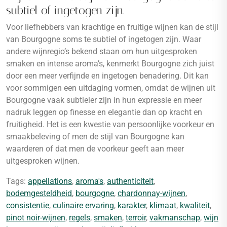
subtiel of ingetogen zijn.
Voor liefhebbers van krachtige en fruitige wijnen kan de stijl
van Bourgogne soms te subtiel of ingetogen zijn. Waar
andere wijnregio’s bekend staan om hun uitgesproken
smaken en intense aroma’s, kenmerkt Bourgogne zich juist
door een meer verfijnde en ingetogen benadering. Dit kan
voor sommigen een uitdaging vormen, omdat de wijnen uit
Bourgogne vaak subtieler zijn in hun expressie en meer
nadruk leggen op finesse en elegantie dan op kracht en
fruitigheid. Het is een kwestie van persoonlijke voorkeur en
smaakbeleving of men de stijl van Bourgogne kan
waarderen of dat men de voorkeur geeft aan meer
uitgesproken wijnen.
Tags:
appellations
,
aroma's
,
authenticiteit
,
bodemgesteldheid
,
bourgogne
,
chardonnay-wijnen
,
consistentie
,
culinaire ervaring
,
karakter
,
klimaat
,
kwaliteit
,
pinot noir-wijnen
,
regels
,
smaken
,
terroir
,
vakmanschap
,
wijn