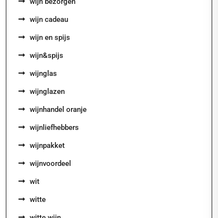
wijn bezorgen
wijn cadeau
wijn en spijs
wijn&spijs
wijnglas
wijnglazen
wijnhandel oranje
wijnliefhebbers
wijnpakket
wijnvoordeel
wit
witte
witte wijn