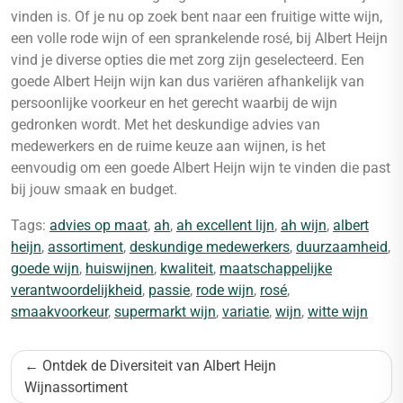
vinden is. Of je nu op zoek bent naar een fruitige witte wijn,
een volle rode wijn of een sprankelende rosé, bij Albert Heijn
vind je diverse opties die met zorg zijn geselecteerd. Een
goede Albert Heijn wijn kan dus variëren afhankelijk van
persoonlijke voorkeur en het gerecht waarbij de wijn
gedronken wordt. Met het deskundige advies van
medewerkers en de ruime keuze aan wijnen, is het
eenvoudig om een goede Albert Heijn wijn te vinden die past
bij jouw smaak en budget.
Tags:
advies op maat
,
ah
,
ah excellent lijn
,
ah wijn
,
albert
heijn
,
assortiment
,
deskundige medewerkers
,
duurzaamheid
,
goede wijn
,
huiswijnen
,
kwaliteit
,
maatschappelijke
verantwoordelijkheid
,
passie
,
rode wijn
,
rosé
,
smaakvoorkeur
,
supermarkt wijn
,
variatie
,
wijn
,
witte wijn
Bericht
Ontdek de Diversiteit van Albert Heijn
navigatie
Wijnassortiment