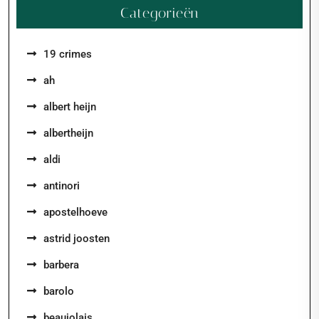
Categorieën
19 crimes
ah
albert heijn
albertheijn
aldi
antinori
apostelhoeve
astrid joosten
barbera
barolo
beaujolais