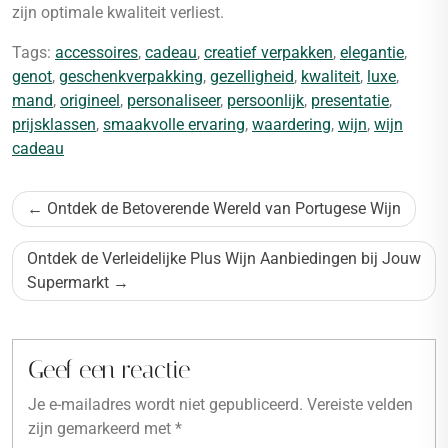
zijn optimale kwaliteit verliest.
Tags:
accessoires
,
cadeau
,
creatief verpakken
,
elegantie
,
genot
,
geschenkverpakking
,
gezelligheid
,
kwaliteit
,
luxe
,
mand
,
origineel
,
personaliseer
,
persoonlijk
,
presentatie
,
prijsklassen
,
smaakvolle ervaring
,
waardering
,
wijn
,
wijn
cadeau
Bericht
Ontdek de Betoverende Wereld van Portugese Wijn
navigatie
Ontdek de Verleidelijke Plus Wijn Aanbiedingen bij Jouw
Supermarkt
Geef een reactie
Je e-mailadres wordt niet gepubliceerd.
Vereiste velden
zijn gemarkeerd met
*